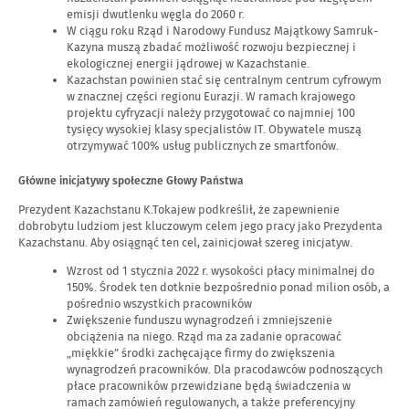
emisji dwutlenku węgla do 2060 r.
W ciągu roku Rząd i Narodowy Fundusz Majątkowy Samruk-
Kazyna muszą zbadać możliwość rozwoju bezpiecznej i
ekologicznej energii jądrowej w Kazachstanie.
Kazachstan powinien stać się centralnym centrum cyfrowym
w znacznej części regionu Eurazji. W ramach krajowego
projektu cyfryzacji należy przygotować co najmniej 100
tysięcy wysokiej klasy specjalistów IT. Obywatele muszą
otrzymywać 100% usług publicznych ze smartfonów.
Główne inicjatywy społeczne Głowy Państwa
Prezydent Kazachstanu K.Tokajew podkreślił, że zapewnienie
dobrobytu ludziom jest kluczowym celem jego pracy jako Prezydenta
Kazachstanu. Aby osiągnąć ten cel, zainicjował szereg inicjatyw.
Wzrost od 1 stycznia 2022 r. wysokości płacy minimalnej do
150%. Środek ten dotknie bezpośrednio ponad milion osób, a
pośrednio wszystkich pracowników
Zwiększenie funduszu wynagrodzeń i zmniejszenie
obciążenia na niego. Rząd ma za zadanie opracować
„miękkie” środki zachęcające firmy do zwiększenia
wynagrodzeń pracowników. Dla pracodawców podnoszących
płace pracowników przewidziane będą świadczenia w
ramach zamówień regulowanych, a także preferencyjny