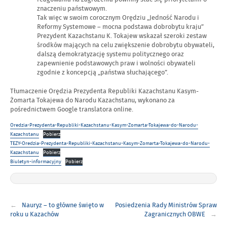
znaczeniu państwowym.
Tak więc w swoim corocznym Orędziu „Jedność Narodu i
Reformy Systemowe – mocna podstawa dobrobytu kraju”
Prezydent Kazachstanu K. Tokajew wskazał szeroki zestaw
środków mających na celu zwiększenie dobrobytu obywateli,
dalszą demokratyzację systemu politycznego oraz
zapewnienie podstawowych praw i wolności obywateli
zgodnie z koncepcją „państwa słuchającego”.
Tłumaczenie Orędzia Prezydenta Republiki Kazachstanu Kasym-
Żomarta Tokajewa do Narodu Kazachstanu, wykonano za
pośrednictwem Google translatora online.
Oredzia-Prezydenta-Republiki-Kazachstanu-Kasym-Zomarta-Tokajewa-do-Narodu-
Kazachstanu
Pobierz
TEZY-Oredzia-Prezydenta-Republiki-Kazachstanu-Kasym-Zomarta-Tokajewa-do-Narodu-
Kazachstanu
Pobierz
Biuletyn-informacyjny
Pobierz
Nawigacja
Nauryz – to główne święto w
Posiedzenia Rady Ministrów Spraw
wpisu
roku u Kazachów
Zagranicznych OBWE