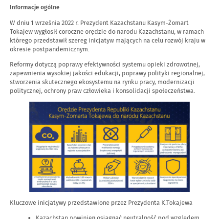
w
REFORMY
dniu
Informacje ogólne
SYSTEMOWE
W dniu 1 września 2022 r. Prezydent Kazachstanu Kasym-Żomart
–
Tokajew wygłosił coroczne orędzie do narodu Kazachstanu, w ramach
MOCNA
którego przedstawił szereg inicjatyw mających na celu rozwój kraju w
PODSTAWA
okresie postpandemicznym.
ROZWOJU
Reformy dotyczą poprawy efektywności systemu opieki zdrowotnej,
KRAJU”
zapewnienia wysokiej jakości edukacji, poprawy polityki regionalnej,
stworzenia skutecznego ekosystemu na rynku pracy, modernizacji
politycznej, ochrony praw człowieka i konsolidacji społeczeństwa.
Kluczowe inicjatywy przedstawione przez Prezydenta K.Tokajewa
Kazachstan powinien osiągnąć neutralność pod względem