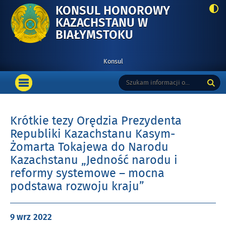
KONSUL HONOROWY
KAZACHSTANU W
-
BIAŁYMSTOKU
KRÓTKIE
TEZY
Konsul
ORĘDZIA
Menu
Tutaj
Wyszukiwarka
PREZYDENTA
podstawowe
OTWÓRZ
wpisz
REPUBLIKI
MENU
szukaną
GŁÓWNE
frazę:
KAZACHSTANU
Krótkie tezy Orędzia Prezydenta
KASYM-
Republiki Kazachstanu Kasym-
ŻOMARTA
TOKAJEWA
Żomarta Tokajewa do Narodu
DO
Kazachstanu „Jedność narodu i
NARODU
reformy systemowe – mocna
KAZACHSTANU
podstawa rozwoju kraju”
„JEDNOŚĆ
NARODU
I
Opublikowano
9 wrz
2022