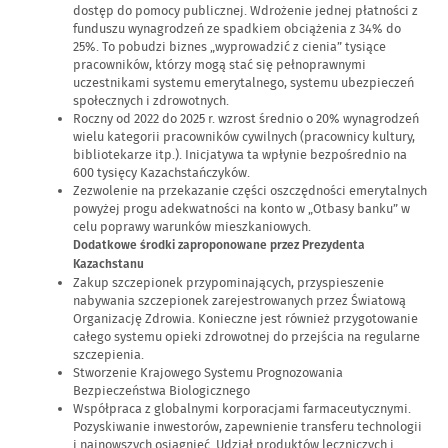
dostęp do pomocy publicznej. Wdrożenie jednej płatności z
funduszu wynagrodzeń ze spadkiem obciążenia z 34% do
25%. To pobudzi biznes „wyprowadzić z cienia” tysiące
pracowników, którzy mogą stać się pełnoprawnymi
uczestnikami systemu emerytalnego, systemu ubezpieczeń
społecznych i zdrowotnych.
Roczny od 2022 do 2025 r. wzrost średnio o 20% wynagrodzeń
wielu kategorii pracowników cywilnych (pracownicy kultury,
bibliotekarze itp.). Inicjatywa ta wpłynie bezpośrednio na
600 tysięcy Kazachstańczyków.
Zezwolenie na przekazanie części oszczędności emerytalnych
powyżej progu adekwatności na konto w „Otbasy banku” w
celu poprawy warunków mieszkaniowych.
Dodatkowe środki zaproponowane przez Prezydenta
Kazachstanu
Zakup szczepionek przypominających, przyspieszenie
nabywania szczepionek zarejestrowanych przez Światową
Organizację Zdrowia. Konieczne jest również przygotowanie
całego systemu opieki zdrowotnej do przejścia na regularne
szczepienia.
Stworzenie Krajowego Systemu Prognozowania
Bezpieczeństwa Biologicznego
Współpraca z globalnymi korporacjami farmaceutycznymi.
Pozyskiwanie inwestorów, zapewnienie transferu technologii
i najnowszych osiągnięć. Udział produktów leczniczych i