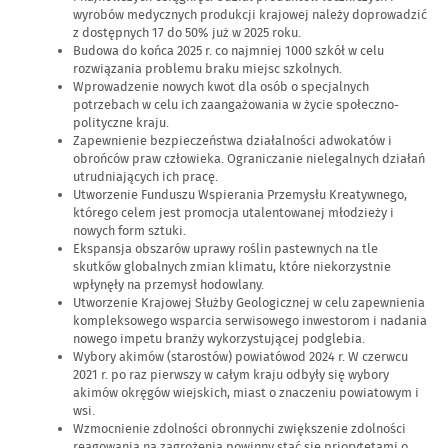
wyrobów medycznych produkcji krajowej należy doprowadzić
z dostępnych 17 do 50% już w 2025 roku.
Budowa do końca 2025 r. co najmniej 1000 szkół w celu
rozwiązania problemu braku miejsc szkolnych.
Wprowadzenie nowych kwot dla osób o specjalnych
potrzebach w celu ich zaangażowania w życie społeczno-
polityczne kraju.
Zapewnienie bezpieczeństwa działalności adwokatów i
obrońców praw człowieka. Ograniczanie nielegalnych działań
utrudniających ich pracę.
Utworzenie Funduszu Wspierania Przemysłu Kreatywnego,
którego celem jest promocja utalentowanej młodzieży i
nowych form sztuki.
Ekspansja obszarów uprawy roślin pastewnych na tle
skutków globalnych zmian klimatu, które niekorzystnie
wpłynęły na przemysł hodowlany.
Utworzenie Krajowej Służby Geologicznej w celu zapewnienia
kompleksowego wsparcia serwisowego inwestorom i nadania
nowego impetu branży wykorzystującej podglebia.
Wybory akimów (starostów) powiatówod 2024 r. W czerwcu
2021 r. po raz pierwszy w całym kraju odbyły się wybory
akimów okręgów wiejskich, miast o znaczeniu powiatowym i
wsi.
Wzmocnienie zdolności obronnychi zwiększenie zdolności
reagowania na zagrożenia powinny stać się priorytetami o