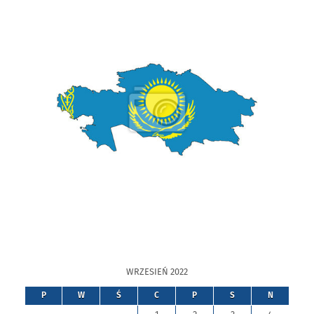
WRZESIEŃ 2022
P
W
Ś
C
P
S
N