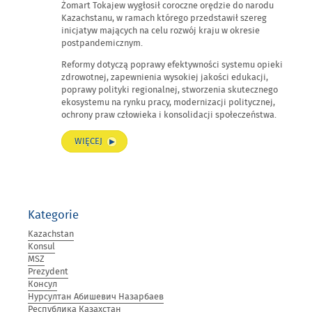
REFORMY
Żomart Tokajew wygłosił coroczne orędzie do narodu
Kazachstanu, w ramach którego przedstawił szereg
SYSTEMOWE
inicjatyw mających na celu rozwój kraju w okresie
–
postpandemicznym.
MOCNA
Reformy dotyczą poprawy efektywności systemu opieki
PODSTAWA
zdrowotnej, zapewnienia wysokiej jakości edukacji,
ROZWOJU
poprawy polityki regionalnej, stworzenia skutecznego
KRAJU”
ekosystemu na rynku pracy, modernizacji politycznej,
ochrony praw człowieka i konsolidacji społeczeństwa.
„KRÓTKIE
WIĘCEJ
TEZY
ORĘDZIA
PREZYDENTA
REPUBLIKI
KAZACHSTANU
Kategorie
KASYM-
ŻOMARTA
Kazachstan
TOKAJEWA
Konsul
DO
MSZ
NARODU
Prezydent
KAZACHSTANU
Консул
„JEDNOŚĆ
Нурсултан Абишевич Назарбаев
NARODU
Республика Казахстан