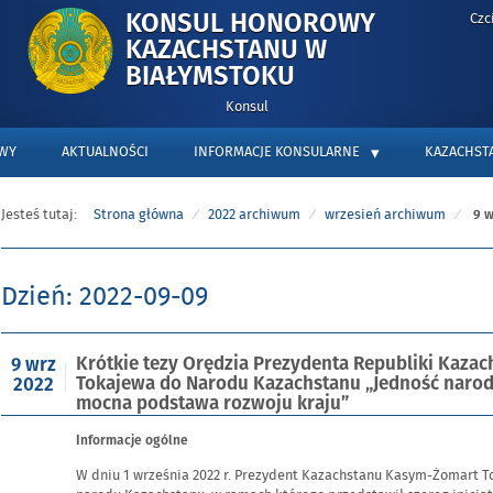
Czc
KONSUL HONOROWY
KAZACHSTANU W
-
BIAŁYMSTOKU
KRÓTKIE
Konsul
TEZY
WY
AKTUALNOŚCI
INFORMACJE KONSULARNE
ORĘDZIA
KAZACHST
PREZYDENTA
REPUBLIKI
Jesteś tutaj:
Strona główna
2022 archiwum
wrzesień archiwum
9 w
KAZACHSTANU
KASYM-
ŻOMARTA
Dzień:
2022-09-09
TOKAJEWA
DO
NARODU
Opublikowano
Krótkie tezy Orędzia Prezydenta Republiki Kaz
9 wrz
w
Tokajewa do Narodu Kazachstanu „Jedność narod
2022
KAZACHSTANU
dniu
mocna podstawa rozwoju kraju”
„JEDNOŚĆ
NARODU
Informacje ogólne
I
W dniu 1 września 2022 r. Prezydent Kazachstanu Kasym-Żomart T