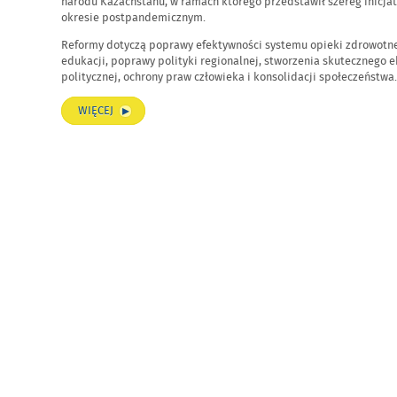
narodu Kazachstanu, w ramach którego przedstawił szereg inicjat
REFORMY
okresie postpandemicznym.
SYSTEMOWE
–
Reformy dotyczą poprawy efektywności systemu opieki zdrowotnej
edukacji, poprawy polityki regionalnej, stworzenia skutecznego 
MOCNA
politycznej, ochrony praw człowieka i konsolidacji społeczeństwa.
PODSTAWA
ROZWOJU
„KRÓTKIE
WIĘCEJ
TEZY
KRAJU”
ORĘDZIA
PREZYDENTA
REPUBLIKI
KAZACHSTANU
KASYM-
ŻOMARTA
TOKAJEWA
DO
NARODU
KAZACHSTANU
„JEDNOŚĆ
NARODU
I
REFORMY
SYSTEMOWE
–