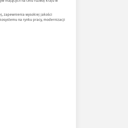
yw mających na celu rozwój kraju w
, zapewnienia wysokiej jakości
ekosystemu na rynku pracy, modernizacji