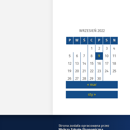
WRZESIEŃ 2022
P
W
Ś
C
P
S
N
1
2
3
4
5
6
7
8
9
10
11
12
13
14
15
16
17
18
19
20
21
22
23
24
25
26
27
28
29
30
« mar
sty »
Strona została opracowana przez