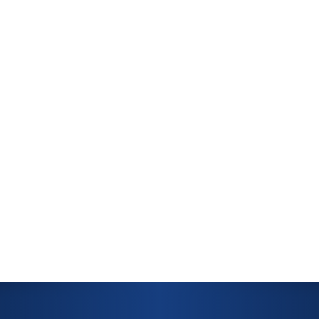
MOCNA
PODSTAWA
ROZWOJU
KRAJU””