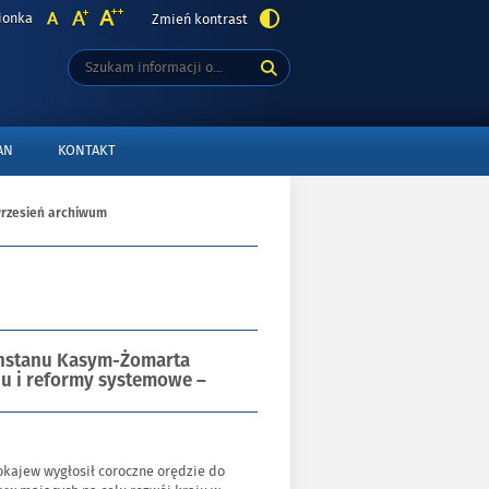
ionka
Zmień kontrast
Tutaj
Wyszukiwarka
wpisz
szukaną
frazę:
AN
KONTAKT
rzesień archiwum
achstanu Kasym-Żomarta
u i reformy systemowe –
okajew wygłosił coroczne orędzie do