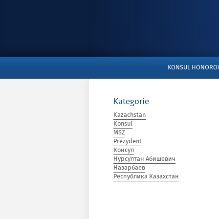
Menu
KONSUL HONORO
podstawowe
Kategorie
Kazachstan
Konsul
MSZ
Prezydent
Консул
Нурсултан Абишевич
Назарбаев
Республика Казахстан