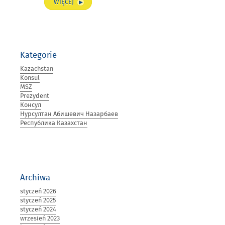
„ALIM
WIĘCEJ
KIRABAJEW
NOWYM
AMBASADOREM
KAZACHSTANU
W
Kategorie
POLSCE”
Kazachstan
Konsul
MSZ
Prezydent
Консул
Нурсултан Абишевич Назарбаев
Республика Казахстан
Archiwa
styczeń 2026
styczeń 2025
styczeń 2024
wrzesień 2023