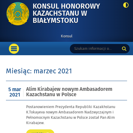
KONSUL HONOROWY
KAZACHSTANU W
-
BIAŁYMSTOKU
ALIM
KIRABAJEW
Konsul
NOWYM
Menu
Tutaj
Wyszukiwarka
AMBASADOREM
podstawowe
OTWÓRZ
wpisz
KAZACHSTANU
MENU
szukaną
GŁÓWNE
frazę:
W
Miesiąc:
marzec 2021
POLSCE
Opublikowano
Alim Kirabajew nowym Ambasadorem
5 mar
w
Kazachstanu w Polsce
2021
dniu
Postanowieniem Prezydenta Republiki Kazakhstanu
K.Tokayeva nowym Ambasadorem Nadzwyczajnym i
Pełnomocnym Kazachstanu w Polsce został Pan Alim
Kirabajew.