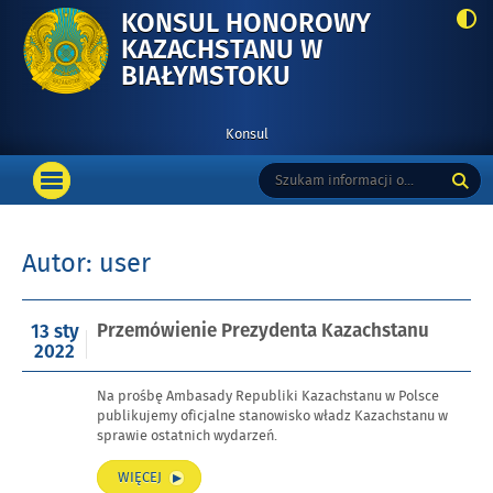
KONSUL HONOROWY
KAZACHSTANU W
-
BIAŁYMSTOKU
PRZEMÓWIENIE
PREZYDENTA
Konsul
KAZACHSTANU
Menu
Tutaj
Wyszukiwarka
podstawowe
OTWÓRZ
wpisz
MENU
szukaną
GŁÓWNE
frazę:
Autor:
user
Opublikowano
Przemówienie Prezydenta Kazachstanu
13 sty
w
2022
dniu
Na prośbę Ambasady Republiki Kazachstanu w Polsce
publikujemy oficjalne stanowisko władz Kazachstanu w
sprawie ostatnich wydarzeń.
„PRZEMÓWIENIE
WIĘCEJ