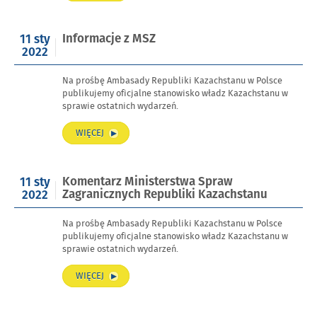
PREZYDENTA
KAZACHSTANU”
Opublikowano
Informacje z MSZ
11 sty
w
2022
dniu
Na prośbę Ambasady Republiki Kazachstanu w Polsce
publikujemy oficjalne stanowisko władz Kazachstanu w
sprawie ostatnich wydarzeń.
„INFORMACJE
WIĘCEJ
Z
MSZ”
Opublikowano
Komentarz Ministerstwa Spraw
11 sty
w
Zagranicznych Republiki Kazachstanu
2022
dniu
Na prośbę Ambasady Republiki Kazachstanu w Polsce
publikujemy oficjalne stanowisko władz Kazachstanu w
sprawie ostatnich wydarzeń.
„KOMENTARZ
WIĘCEJ
MINISTERSTWA
SPRAW
ZAGRANICZNYCH