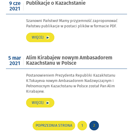
Opublikowano
Publikacje o Kazachstanie
9 cze
REPUBLIKI
w
2021
KAZACHSTANU”
dniu
Szanowni Państwo! Mamy przyjemność zaproponować
Państwu publikacje w postaci plików w formacie PDF.
„PUBLIKACJE
WIĘCEJ
O
KAZACHSTANIE”
Opublikowano
Alim Kirabajew nowym Ambasadorem
5 mar
w
Kazachstanu w Polsce
2021
dniu
Postanowieniem Prezydenta Republiki Kazakhstanu
K.Tokayeva nowym Ambasadorem Nadzwyczajnym i
Pełnomocnym Kazachstanu w Polsce został Pan Alim
Kirabajew.
„ALIM
WIĘCEJ
KIRABAJEW
NOWYM
AMBASADOREM
Stronicowanie
KAZACHSTANU
POPRZEDNIA STRONA
1
2
STRONA
STRONA
W