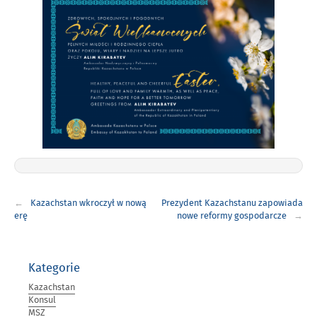
Nawigacja
Kazachstan wkroczył w nową
Prezydent Kazachstanu zapowiada
wpisu
erę
nowe reformy gospodarcze
Kategorie
Kazachstan
Konsul
MSZ