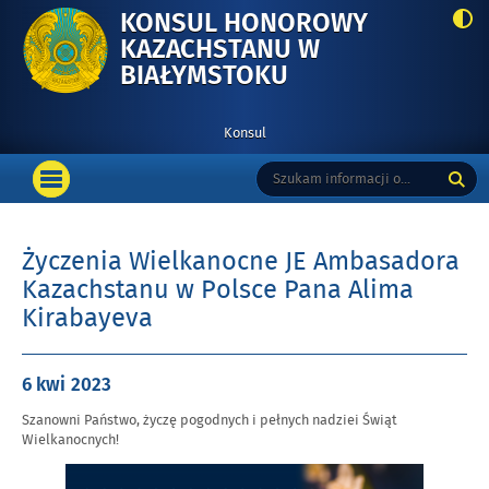
KONSUL HONOROWY
KAZACHSTANU W
-
BIAŁYMSTOKU
ŻYCZENIA
WIELKANOCNE
Konsul
JE
Menu
Tutaj
Wyszukiwarka
AMBASADORA
podstawowe
OTWÓRZ
wpisz
KAZACHSTANU
MENU
szukaną
GŁÓWNE
frazę:
W
Życzenia Wielkanocne JE Ambasadora
POLSCE
Kazachstanu w Polsce Pana Alima
PANA
ALIMA
Kirabayeva
KIRABAYEVA
Opublikowano
6 kwi
2023
w
Szanowni Państwo, życzę pogodnych i pełnych nadziei Świąt
dniu
Wielkanocnych!