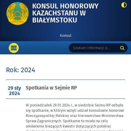
KONSUL HONOROWY
KAZACHSTANU W
-
BIAŁYMSTOKU
SPOTKANIA
W
Konsul
SEJMIE
Menu
Tutaj
Wyszukiwarka
RP
podstawowe
OTWÓRZ
wpisz
MENU
szukaną
GŁÓWNE
frazę:
Rok:
2024
Opublikowano
Spotkania w Sejmie RP
29 sty
w
2024
dniu
W poniedziałek 29.01.2024 r., w siedzibie Sejmu RP odbyło
się spotkanie, w którym wzięli udział konsulowie honorowi
Rzeczypospolitej Polskiej oraz kierownictwo Ministerstwa
Spraw Zagranicznych. Spotkanie to miało na celu
omówienie bieżących kwestii dotyczących polskiej